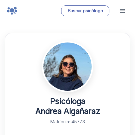
Ir
Buscar psicólogo
al
contenido
Psicóloga
Andrea Algañaraz
Matrícula: 45773