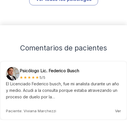
Comentarios de pacientes
Psicólogo Lic. Federico Busch
★
★
★
★
★
5/5
icenciado Federico busch, fue mi analista durante un año
E
dio. Acudi a la consulta porque estaba atravezando un
eso de duelo por la…
P
ente: Viviana Marchezzi
Ver