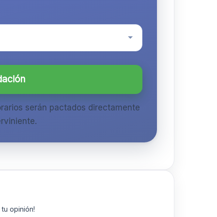
dación
orarios serán pactados directamente
rviniente.
tu opinión!