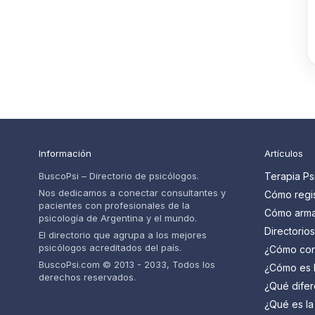
Información
Artículos
BuscoPsi – Directorio de psicólogos.
Terapia Ps
Nos dedicamos a conectar consultantes y
Cómo regis
pacientes con profesionales de la
psicólogos
Cómo armar
psicología de Argentina y el mundo.
pacientes
psicólogo 
Directorio
El directorio que agrupa a los mejores
paso
cuáles so
psicólogos acreditados del país.
¿Cómo con
psicólogo 
BuscoPsi.com © 2013 - 2033, Todos los
¿Cómo es l
derechos reservados.
psicólogo?
¿Qué difer
saber
psiquiatra 
¿Qué es la