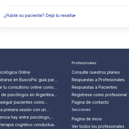
¿Fuiste su paciente? Dejá tu reseña
Profesionales
icológica Online
Consulte nuestros planes
trarse en BuscoPsi: guía para
Respuestas a Profesionales
 que quieren conseguir más
 tu consultorio online como
Respuestas a Pacientes
en Argentina: guía paso a
s de psicólogos en Argentina:
Registrese como profesional
n y cómo aprovecharlos
seguir pacientes como
Pagina de contacto
en Argentina?
a primera sesión con un
Secciones
 Todo lo que tenés que
encia hay entre psicólogo,
Pagina de inicio
y psicoanalista?
 terapia cognitivo conductual
Ver todos los profesionales