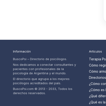
Información
Artículos
BuscoPsi – Directorio de psicólogos.
Terapia Ps
Nos dedicamos a conectar consultantes y
Cómo regis
pacientes con profesionales de la
psicólogos
Cómo armar
psicología de Argentina y el mundo.
pacientes
psicólogo 
Directorio
El directorio que agrupa a los mejores
paso
cuáles so
psicólogos acreditados del país.
¿Cómo con
psicólogo 
BuscoPsi.com © 2013 - 2033, Todos los
¿Cómo es l
derechos reservados.
psicólogo?
¿Qué difer
saber
psiquiatra 
¿Qué es la