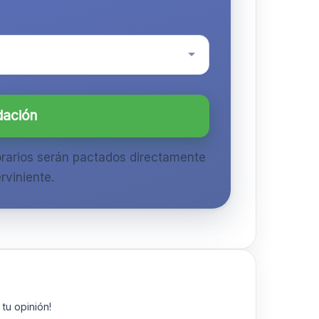
dación
orarios serán pactados directamente
rviniente.
tu opinión!