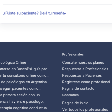
¿Fuiste su paciente? Dejá tu reseña
Profesionales
icológica Online
Consulte nuestros planes
trarse en BuscoPsi: guía para
Respuestas a Profesionales
 que quieren conseguir más
 tu consultorio online como
Respuestas a Pacientes
en Argentina: guía paso a
s de psicólogos en Argentina:
Registrese como profesional
n y cómo aprovecharlos
seguir pacientes como
Pagina de contacto
en Argentina?
a primera sesión con un
Secciones
 Todo lo que tenés que
encia hay entre psicólogo,
Pagina de inicio
y psicoanalista?
 terapia cognitivo conductual
Ver todos los profesionales