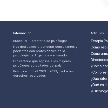
Información
Artículos
BuscoPsi – Directorio de psicólogos.
Terapia Ps
Nos dedicamos a conectar consultantes y
Cómo regis
pacientes con profesionales de la
psicólogos
Cómo armar
psicología de Argentina y el mundo.
pacientes
psicólogo 
Directorio
El directorio que agrupa a los mejores
paso
cuáles so
psicólogos acreditados del país.
¿Cómo con
psicólogo 
BuscoPsi.com © 2013 - 2033, Todos los
¿Cómo es l
derechos reservados.
psicólogo?
¿Qué difer
saber
psiquiatra 
¿Qué es la
(TCC) y pa
¿Psicólogo
mejor para