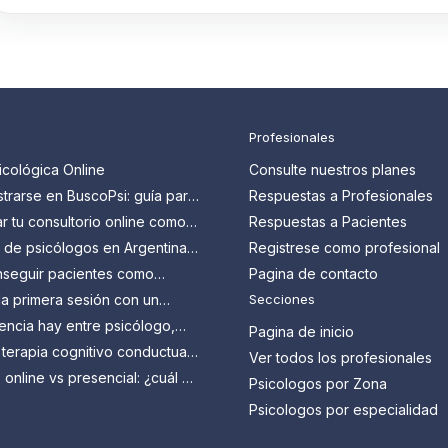
Profesionales
icológica Online
Consulte nuestros planes
trarse en BuscoPsi: guía para
Respuestas a Profesionales
 que quieren conseguir más
 tu consultorio online como
Respuestas a Pacientes
en Argentina: guía paso a
s de psicólogos en Argentina:
Registrese como profesional
n y cómo aprovecharlos
seguir pacientes como
Pagina de contacto
en Argentina?
a primera sesión con un
Secciones
 Todo lo que tenés que
encia hay entre psicólogo,
Pagina de inicio
y psicoanalista?
 terapia cognitivo conductual
Ver todos los profesionales
ra qué sirve?
 online vs presencial: ¿cuál es
Psicologos por Zona
 vos?
Psicologos por especialidad