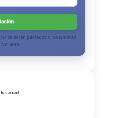
dación
orarios serán pactados directamente
rviniente.
tu opinión!