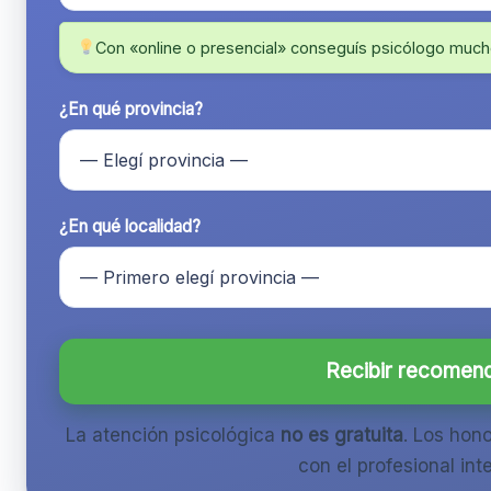
Con «online o presencial» conseguís psicólogo much
¿En qué provincia?
¿En qué localidad?
Recibir recomen
La atención psicológica
no es gratuita
. Los hon
con el profesional inte