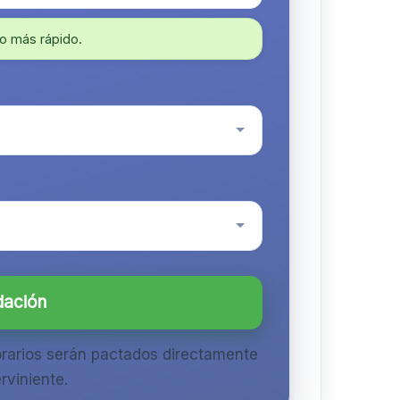
o más rápido.
dación
orarios serán pactados directamente
rviniente.