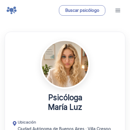
Ir
Buscar psicólogo
al
contenido
Psicóloga
María Luz
Ubicación
Ciudad Autónoma de Buenos Aires · Villa Crespo