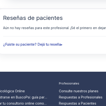
Reseñas de pacientes
Aún no hay reseñas para este profesional. ¡Sé el primero en dejar 
¿Fuiste su paciente? Dejá tu reseña
Profesionales
icológica Online
Consulte nuestros planes
trarse en BuscoPsi: guía para
Respuestas a Profesionales
 que quieren conseguir más
 tu consultorio online como
Respuestas a Pacientes