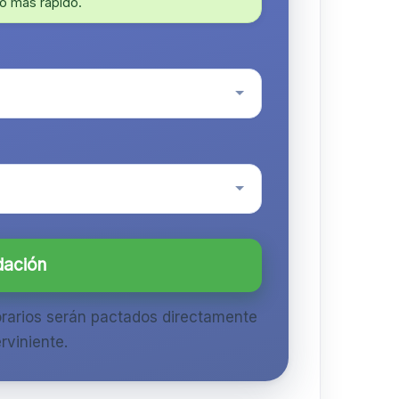
o más rápido.
dación
orarios serán pactados directamente
rviniente.