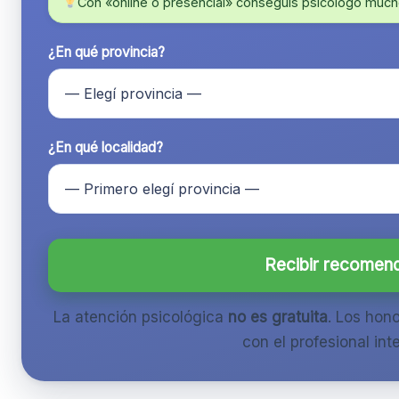
Con «online o presencial» conseguís psicólogo much
¿En qué provincia?
¿En qué localidad?
Recibir recomen
La atención psicológica
no es gratuita
. Los hon
con el profesional inte