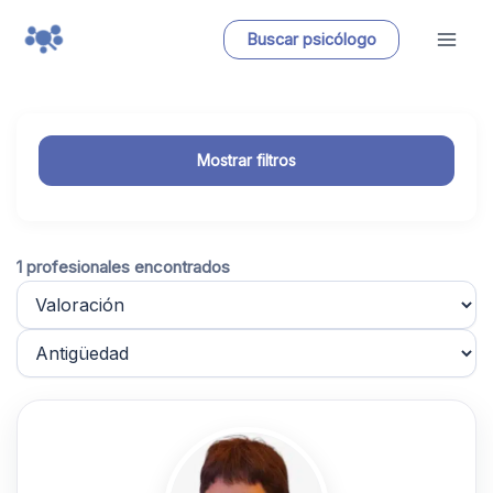
Ir
Buscar psicólogo
al
contenido
Mostrar filtros
1 profesionales encontrados