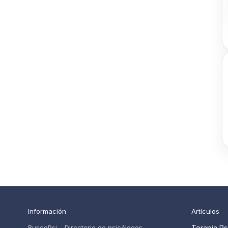
Información
Artículos
BuscoPsi – Directorio de psicólogos.
Terapia Ps