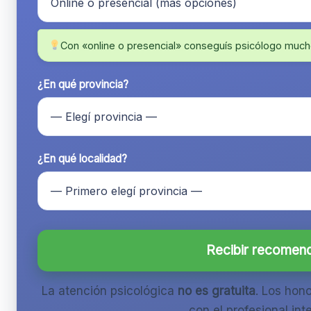
Con «online o presencial» conseguís psicólogo much
¿En qué provincia?
¿En qué localidad?
Recibir recomen
La atención psicológica
no es gratuita
. Los hon
con el profesional inte