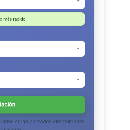
o más rápido.
dación
orarios serán pactados directamente
rviniente.