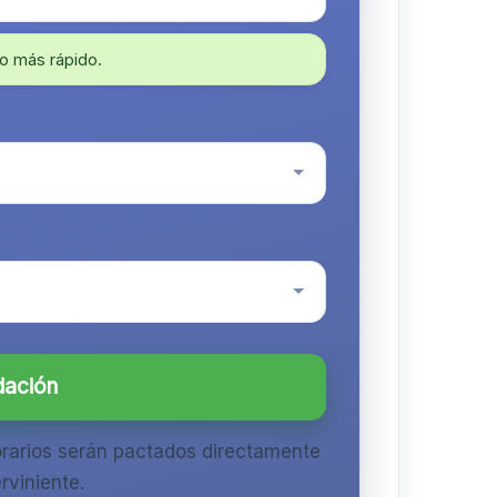
o más rápido.
dación
orarios serán pactados directamente
rviniente.