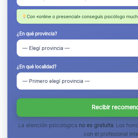
Con «online o presencial» conseguís psicólogo much
¿En qué provincia?
¿En qué localidad?
Recibir recomen
La atención psicológica
no es gratuita
. Los hon
con el profesional inte