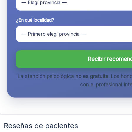
¿En qué localidad?
Recibir recomen
La atención psicológica
no es gratuita
. Los hon
con el profesional inte
Reseñas de pacientes