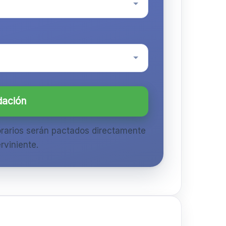
dación
orarios serán pactados directamente
rviniente.