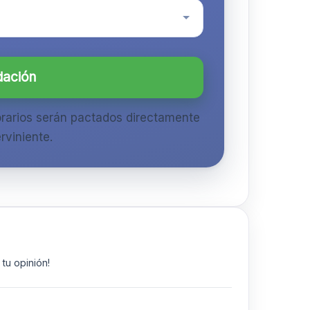
dación
orarios serán pactados directamente
rviniente.
tu opinión!