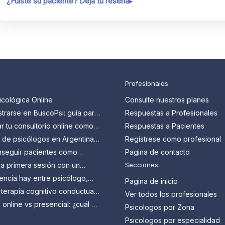
¿Fuiste su paciente? Dejá tu reseña
Profesionales
icológica Online
Consulte nuestros planes
trarse en BuscoPsi: guía para
Respuestas a Profesionales
 que quieren conseguir más
 tu consultorio online como
Respuestas a Pacientes
en Argentina: guía paso a
s de psicólogos en Argentina:
Registrese como profesional
n y cómo aprovecharlos
seguir pacientes como
Pagina de contacto
en Argentina?
a primera sesión con un
Secciones
 Todo lo que tenés que
encia hay entre psicólogo,
Pagina de inicio
y psicoanalista?
 terapia cognitivo conductual
Ver todos los profesionales
ra qué sirve?
 online vs presencial: ¿cuál es
Psicologos por Zona
 vos?
Psicologos por especialidad