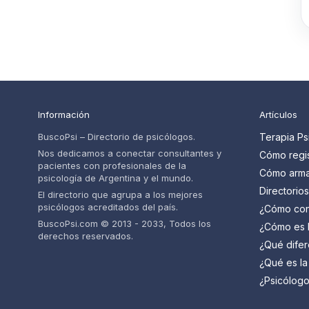
Información
Artículos
BuscoPsi – Directorio de psicólogos.
Terapia Ps
Nos dedicamos a conectar consultantes y
Cómo regis
pacientes con profesionales de la
psicólogos
Cómo armar
psicología de Argentina y el mundo.
pacientes
psicólogo 
Directorio
El directorio que agrupa a los mejores
paso
cuáles so
psicólogos acreditados del país.
¿Cómo con
psicólogo 
BuscoPsi.com © 2013 - 2033, Todos los
¿Cómo es l
derechos reservados.
psicólogo?
¿Qué difer
saber
psiquiatra 
¿Qué es la
(TCC) y pa
¿Psicólogo
mejor para