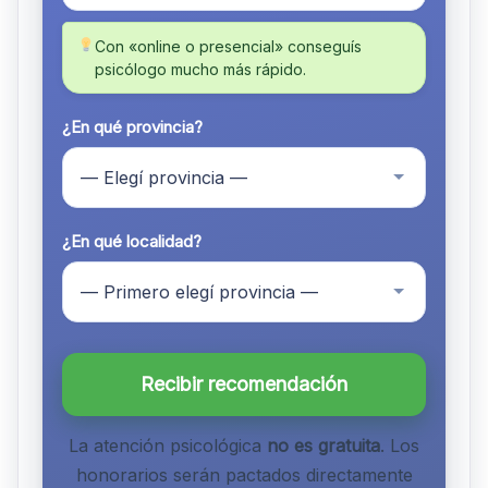
Con «online o presencial» conseguís
psicólogo mucho más rápido.
¿En qué provincia?
¿En qué localidad?
Recibir recomendación
La atención psicológica
no es gratuita
. Los
honorarios serán pactados directamente