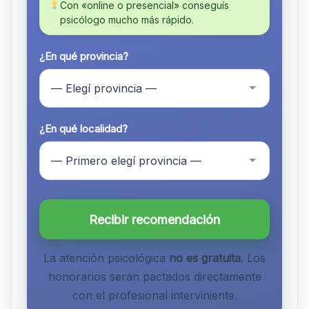
Con «online o presencial» conseguís
psicólogo mucho más rápido.
¿En qué provincia?
¿En qué localidad?
Recibir recomendación
La atención psicológica
no es gratuita
. Los
honorarios serán pactados directamente
con el profesional interviniente.