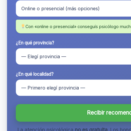
Con «online o presencial» conseguís psicólogo much
¿En qué provincia?
¿En qué localidad?
Recibir recomen
La atención psicológica
no es gratuita
. Los hon