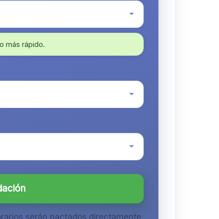
o más rápido.
dación
orarios serán pactados directamente