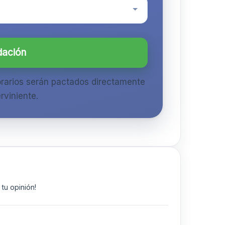
dación
orarios serán pactados directamente
rviniente.
tu opinión!