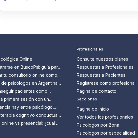
Profesionales
icológica Online
Consulte nuestros planes
trarse en BuscoPsi: guía para
Respuestas a Profesionales
 que quieren conseguir más
 tu consultorio online como
Respuestas a Pacientes
en Argentina: guía paso a
s de psicólogos en Argentina:
Registrese como profesional
n y cómo aprovecharlos
seguir pacientes como
Pagina de contacto
en Argentina?
a primera sesión con un
Secciones
 Todo lo que tenés que
encia hay entre psicólogo,
Pagina de inicio
y psicoanalista?
 terapia cognitivo conductual
Ver todos los profesionales
ra qué sirve?
 online vs presencial: ¿cuál es
Psicologos por Zona
 vos?
Psicologos por especialidad