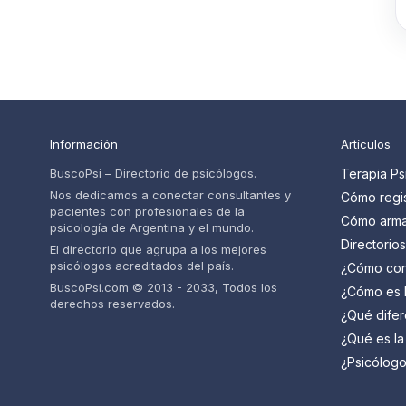
Información
Artículos
BuscoPsi – Directorio de psicólogos.
Terapia Ps
Nos dedicamos a conectar consultantes y
Cómo regis
pacientes con profesionales de la
psicólogos
Cómo armar
psicología de Argentina y el mundo.
pacientes
psicólogo 
Directorio
El directorio que agrupa a los mejores
paso
cuáles so
psicólogos acreditados del país.
¿Cómo con
psicólogo 
BuscoPsi.com © 2013 - 2033, Todos los
¿Cómo es l
derechos reservados.
psicólogo?
¿Qué difer
saber
psiquiatra 
¿Qué es la
(TCC) y pa
¿Psicólogo
mejor para