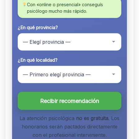
Con «online o presencial» conseguís
psicólogo mucho más rápido.
¿En qué provincia?
¿En qué localidad?
Recibir recomendación
La atención psicológica
no es gratuita
. Los
honorarios serán pactados directamente
con el profesional interviniente.