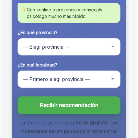
Con «online o presencial» conseguís
psicólogo mucho más rápido.
¿En qué provincia?
¿En qué localidad?
Recibir recomendación
La atención psicológica
no es gratuita
. Los
honorarios serán pactados directamente