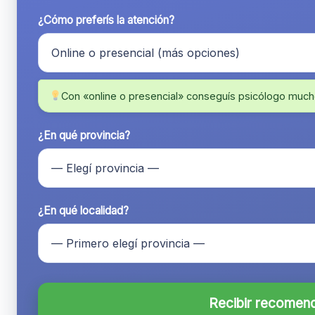
¿Cómo preferís la atención?
Con «online o presencial» conseguís psicólogo much
¿En qué provincia?
¿En qué localidad?
Recibir recomen