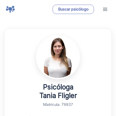
Ir
Buscar psicólogo
al
contenido
Psicóloga
Tania Fligler
Matrícula: 79937