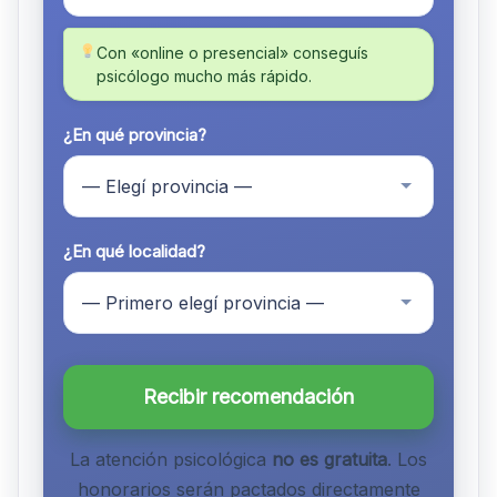
Con «online o presencial» conseguís
psicólogo mucho más rápido.
¿En qué provincia?
¿En qué localidad?
Recibir recomendación
La atención psicológica
no es gratuita
. Los
honorarios serán pactados directamente