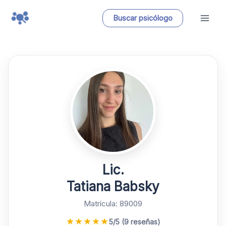
Ir
Buscar psicólogo
al
contenido
Lic.
Tatiana Babsky
Matrícula: 89009
★
★
★
★
★
5/5 (9 reseñas)