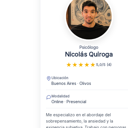
Psicólogo
Nicolás Quiroga
★
★
★
★
★
5,0/5 (4)
Ubicación
Buenos Aires · Olivos
Modalidad
Online · Presencial
Me especializo en el abordaje del
sobrepensamiento, la ansiedad y la
exigencia subjetiva. Trabajo con personas