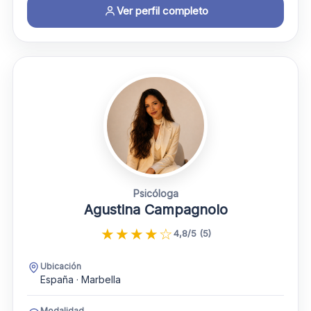
Ver perfil completo
Psicóloga
Agustina Campagnolo
★
★
★
★
☆
4,8/5 (5)
Ubicación
España · Marbella
Modalidad