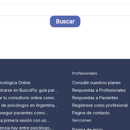
Profesionales
icológica Online
Consulte nuestros planes
trarse en BuscoPsi: guía para
Respuestas a Profesionales
 que quieren conseguir más
 tu consultorio online como
Respuestas a Pacientes
en Argentina: guía paso a
s de psicólogos en Argentina:
Registrese como profesional
n y cómo aprovecharlos
seguir pacientes como
Pagina de contacto
en Argentina?
a primera sesión con un
Secciones
 Todo lo que tenés que
encia hay entre psicólogo,
Pagina de inicio