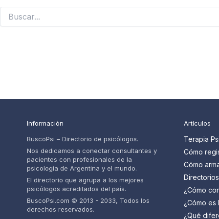
Buscar
por:
Información
Artículos
BuscoPsi – Directorio de psicólogos.
Terapia Ps
Nos dedicamos a conectar consultantes y
Cómo regis
pacientes con profesionales de la
psicólogos
Cómo armar
psicología de Argentina y el mundo.
pacientes
psicólogo 
Directorio
El directorio que agrupa a los mejores
paso
cuáles so
psicólogos acreditados del país.
¿Cómo con
psicólogo 
BuscoPsi.com © 2013 - 2033, Todos los
¿Cómo es l
derechos reservados.
psicólogo?
¿Qué difer