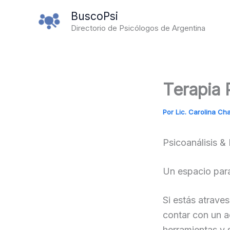
Ir
BuscoPsi
al
Directorio de Psicólogos de Argentina
contenido
Terapia 
Por
Lic. Carolina Ch
Psicoanálisis &
Un espacio para
Si estás atrave
contar con un 
herramientas y 