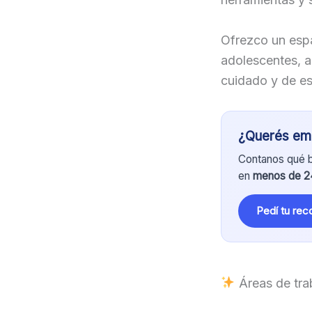
Ofrezco un esp
adolescentes, a
cuidado y de e
¿Querés emp
Contanos qué 
en
menos de 24
Pedí tu re
Áreas de tra