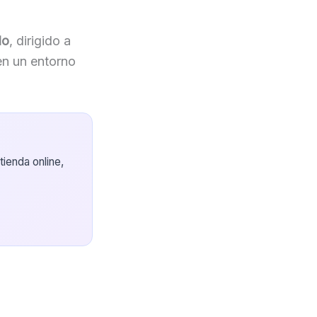
do
, dirigido a
en un entorno
ienda online,