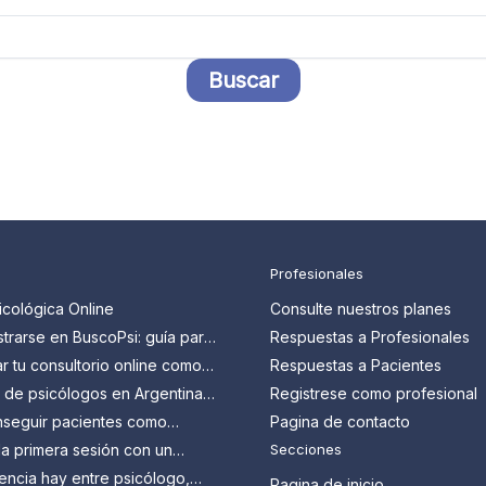
Profesionales
icológica Online
Consulte nuestros planes
trarse en BuscoPsi: guía para
Respuestas a Profesionales
 que quieren conseguir más
 tu consultorio online como
Respuestas a Pacientes
en Argentina: guía paso a
s de psicólogos en Argentina:
Registrese como profesional
n y cómo aprovecharlos
seguir pacientes como
Pagina de contacto
en Argentina?
a primera sesión con un
Secciones
 Todo lo que tenés que
encia hay entre psicólogo,
Pagina de inicio