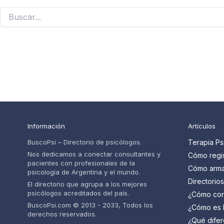
Buscar
por:
Información
Artículos
BuscoPsi – Directorio de psicólogos.
Terapia Ps
Nos dedicamos a conectar consultantes y
Cómo regis
pacientes con profesionales de la
psicólogos
Cómo armar
psicología de Argentina y el mundo.
pacientes
psicólogo 
Directorio
El directorio que agrupa a los mejores
paso
cuáles so
psicólogos acreditados del país.
¿Cómo con
psicólogo 
BuscoPsi.com © 2013 - 2033, Todos los
¿Cómo es l
derechos reservados.
psicólogo?
¿Qué difer