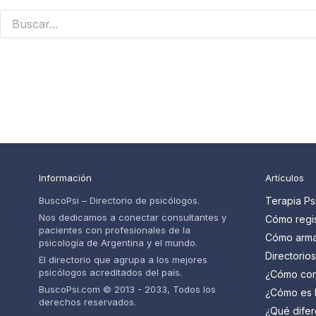
Buscar
por:
Información
Artículos
BuscoPsi – Directorio de psicólogos.
Terapia Ps
Nos dedicamos a conectar consultantes y
Cómo regis
pacientes con profesionales de la
psicólogos
Cómo armar
psicología de Argentina y el mundo.
pacientes
psicólogo 
Directorio
El directorio que agrupa a los mejores
paso
cuáles so
psicólogos acreditados del país.
¿Cómo con
psicólogo 
BuscoPsi.com © 2013 - 2033, Todos los
¿Cómo es l
derechos reservados.
psicólogo?
¿Qué difer