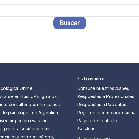
Profesionales
icológica Online
Consulte nuestros planes
trarse en BuscoPsi: guía para
Respuestas a Profesionales
 que quieren conseguir más
 tu consultorio online como
Respuestas a Pacientes
en Argentina: guía paso a
s de psicólogos en Argentina:
Registrese como profesional
n y cómo aprovecharlos
seguir pacientes como
Pagina de contacto
en Argentina?
a primera sesión con un
Secciones
 Todo lo que tenés que
encia hay entre psicólogo,
Pagina de inicio