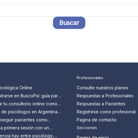
Profesionales
icológica Online
Consulte nuestros planes
trarse en BuscoPsi: guía para
Respuestas a Profesionales
 que quieren conseguir más
 tu consultorio online como
Respuestas a Pacientes
en Argentina: guía paso a
s de psicólogos en Argentina:
Registrese como profesional
n y cómo aprovecharlos
seguir pacientes como
Pagina de contacto
en Argentina?
a primera sesión con un
Secciones
 Todo lo que tenés que
encia hay entre psicólogo,
Pagina de inicio