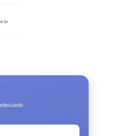
e la
 adecuado