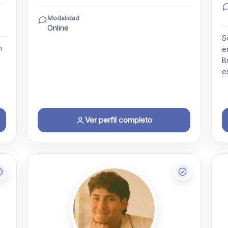
Modalidad
Online
S
n
e
B
e
Ver perfil completo