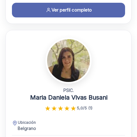
Ver perfil completo
PSIC.
Maria Daniela Vivas Busani
★
★
★
★
★
5,0/5 (1)
Ubicación
Belgrano