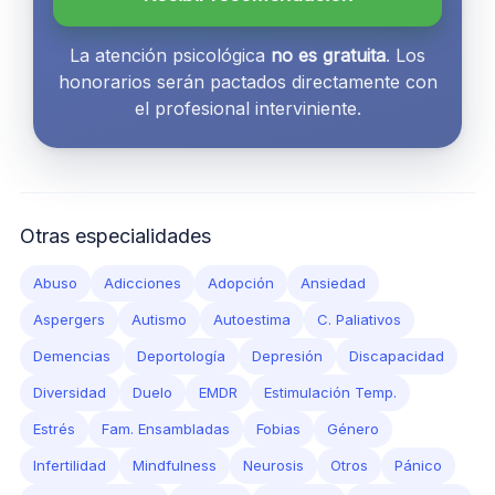
La atención psicológica
no es gratuita
. Los
honorarios serán pactados directamente con
el profesional interviniente.
Otras especialidades
Abuso
Adicciones
Adopción
Ansiedad
Aspergers
Autismo
Autoestima
C. Paliativos
Demencias
Deportología
Depresión
Discapacidad
Diversidad
Duelo
EMDR
Estimulación Temp.
Estrés
Fam. Ensambladas
Fobias
Género
Infertilidad
Mindfulness
Neurosis
Otros
Pánico