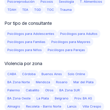
Psicoreprodución
Psicosis
Sexología
T. Alimenticios
TDAH
TEA
TGD
TOC
Trauma
Por tipo de consultante
Psicólogos para Adolescentes
Psicólogos para Adultos
Psicólogos para Familias
Psicólogos para Mayores
Psicólogos para Niños
Psicólogos para Parejas
Violencia por zona
CABA
Córdoba
Buenos Aires
Solo Online
BA Zona Norte
Mendoza
Rosario
Mar del Plata
Palermo
Caballito
Otros
BA Zona SUR
BA Zona Oeste
La Plata
Belgrano
Prov. BA AS
Almagro
Recoleta - Barrio Norte
Lanús
Villa Crespo