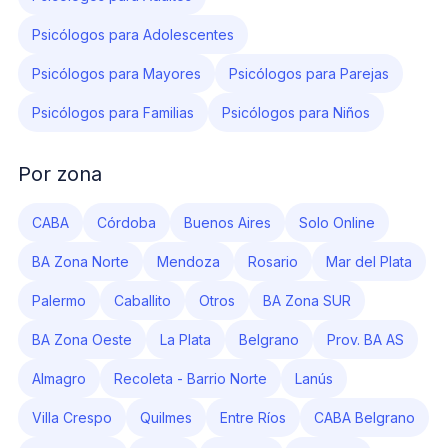
Psicólogos para Adolescentes
Psicólogos para Mayores
Psicólogos para Parejas
Psicólogos para Familias
Psicólogos para Niños
Por zona
CABA
Córdoba
Buenos Aires
Solo Online
BA Zona Norte
Mendoza
Rosario
Mar del Plata
Palermo
Caballito
Otros
BA Zona SUR
BA Zona Oeste
La Plata
Belgrano
Prov. BA AS
Almagro
Recoleta - Barrio Norte
Lanús
Villa Crespo
Quilmes
Entre Ríos
CABA Belgrano