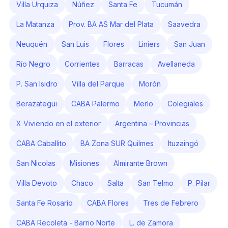
Villa Urquiza
Núñez
Santa Fe
Tucumán
La Matanza
Prov. BA AS Mar del Plata
Saavedra
Neuquén
San Luis
Flores
Liniers
San Juan
Río Negro
Corrientes
Barracas
Avellaneda
P. San Isidro
Villa del Parque
Morón
Berazategui
CABA Palermo
Merlo
Colegiales
X Viviendo en el exterior
Argentina – Provincias
CABA Caballito
BA Zona SUR Quilmes
Ituzaingó
San Nicolas
Misiones
Almirante Brown
Villa Devoto
Chaco
Salta
San Telmo
P. Pilar
Santa Fe Rosario
CABA Flores
Tres de Febrero
CABA Recoleta - Barrio Norte
L. de Zamora