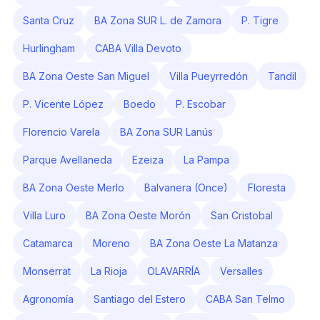
Santa Cruz
BA Zona SUR L. de Zamora
P. Tigre
Hurlingham
CABA Villa Devoto
BA Zona Oeste San Miguel
Villa Pueyrredón
Tandil
P. Vicente López
Boedo
P. Escobar
Florencio Varela
BA Zona SUR Lanús
Parque Avellaneda
Ezeiza
La Pampa
BA Zona Oeste Merlo
Balvanera (Once)
Floresta
Villa Luro
BA Zona Oeste Morón
San Cristobal
Catamarca
Moreno
BA Zona Oeste La Matanza
Monserrat
La Rioja
OLAVARRÍA
Versalles
Agronomía
Santiago del Estero
CABA San Telmo